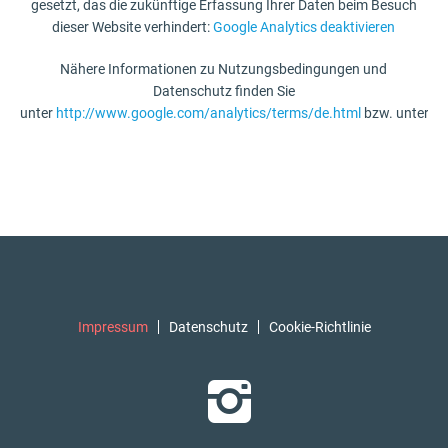
gesetzt, das die zukünftige Erfassung Ihrer Daten beim Besuch
dieser Website verhindert:
Google Analytics deaktivieren
Nähere Informationen zu Nutzungsbedingungen und
Datenschutz finden Sie
unter
http://www.google.com/analytics/terms/de.html
bzw. unter
ht
Impressum
Datenschutz
Cookie-Richtlinie